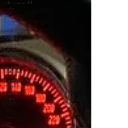
advertencia del
motor
Fallas
electrónicas
Escáner OBD2
Control de
emisiones
Rechazo en
verificación
Fallas de
emisiones
inspección del
vehículo
lubricación del
motor