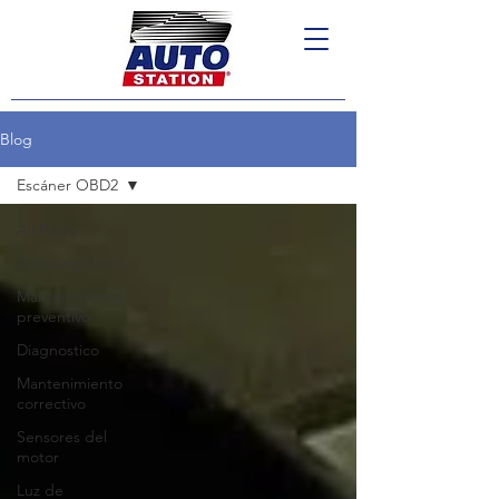
Blog
Escáner OBD2
All Posts
Anticongelante
Mantenimiento
preventivo
Diagnostico
Mantenimiento
correctivo
Sensores del
motor
Luz de