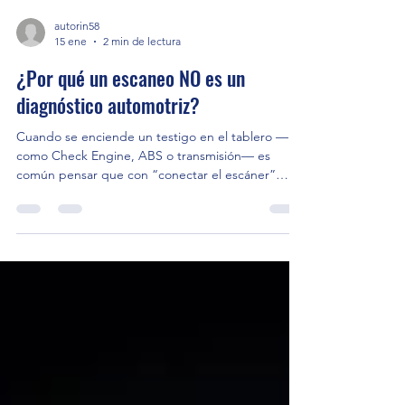
autorin58
15 ene
2 min de lectura
¿Por qué un escaneo NO es un
diagnóstico automotriz?
Cuando se enciende un testigo en el tablero —
como Check Engine, ABS o transmisión— es
común pensar que con “conectar el escáner”
basta para saber qué tiene el auto. La realidad es
otra: Un escaneo no es un diagnóstico, y
confundirlos puede provocar reparaciones
innecesarias y gastos elevados. ¿Qué hace
realmente un escáner? El escáner automotriz solo
permite: Leer códigos de falla Ver datos básicos
del sistema Identificar qué módulo detectó una
anomalía Pero no confirma la ca