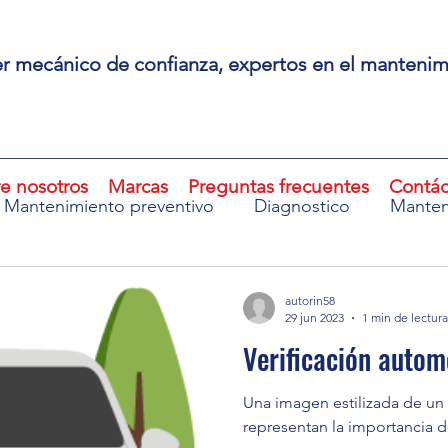
ler mecánico de confianza, expertos en el manteni
e nosotros
Marcas
Preguntas frecuentes
Contác
Mantenimiento preventivo
Diagnostico
Manten
 de advertencia del motor
Fallas electrónicas
E
autorin58
29 jun 2023
1 min de lectura
Verificación autom
echazo en verificación
Fallas de emisiones
insp
Una imagen estilizada de un 
representan la importancia 