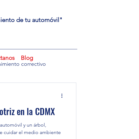
miento de tu automóvil"
tanos
Blog
imiento correctivo
scáner OBD2
otriz en la CDMX
ección del vehículo
automóvil y un árbol,
de cuidar el medio ambiente