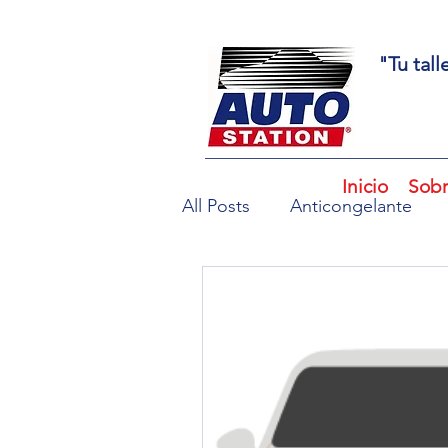
"Tu tal
Inicio
Sobr
All Posts
Anticongelante
Sensores del motor
Luz
Control de emisiones
R
lubricación del motor